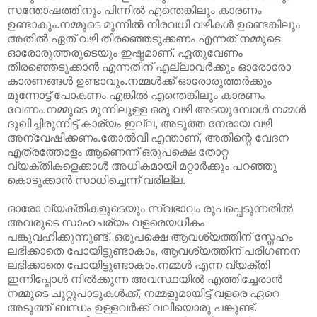
സന്തോഷത്തിനും പിന്നിൽ എന്തെങ്കിലും കാരണം
ഉണ്ടാകും.നമ്മുടെ മുന്നിൽ നിരവധി വഴികൾ ഉണ്ടെങ്കിലും
അതിൽ ഏത് വഴി തിരഞ്ഞെടുക്കണം എന്നത് നമ്മുടെ
ഓരോരുത്തരുടെയും ഇഷ്ടമാണ്. ഏതുവേണം
തിരഞ്ഞെടുക്കാൻ എന്നതിന് എല്ലാവർക്കും ഓരോരോ
കാരണങ്ങൾ ഉണ്ടാവും.നമ്മൾക്ക് ഓരോരുത്തർക്കും
മുന്നോട്ട് പോകണം എങ്കിൽ എന്തെങ്കിലും കാരണം
വേണം.നമ്മുടെ മുന്നിലുള്ള ഒരു വഴി അടയുമ്പോൾ നമ്മൾ
ദുഖിച്ചിരുന്നിട്ട് കാര്യം ഇല്ല, അടുത്ത നേരായ വഴി
അന്വേഷിക്കണം.തോൽവി എന്താണ്, അതിന്റെ വേദന
എത്രത്തോളം ആണെന്ന് ഒരുപക്ഷെ തോറ്റ
വ്യക്തികളെക്കാൾ അധികമായി മറ്റാർക്കും പറഞ്ഞു
കൊടുക്കാൻ സാധിച്ചെന്ന് വരില്ല.
ഓരോ വ്യക്തികളുടെയും സ്വഭാവം രൂപപ്പെടുന്നതിൽ
അവരുടെ സാഹചര്യം വളരെയധികം
പങ്കുവഹിക്കുന്നുണ്ട്. ഒരുപക്ഷെ ആവശ്യത്തിന് സ്നേഹം
ലഭിക്കാതെ പോയിട്ടുണ്ടാകാം, ആവശ്യത്തിന് പരിഗണന
ലഭിക്കാതെ പോയിട്ടുണ്ടാകാം.നമ്മൾ എന്ന വ്യക്തി
ഇന്നിപ്പോൾ നിൽക്കുന്ന അവസ്ഥയിൽ എത്തിച്ചേരാൻ
നമ്മുടെ ചുറ്റുപാടുകൾക്ക്, നമ്മളുമായിട്ട് വളരെ ഏറെ
അടുത്ത് ബന്ധം ഉള്ളവർക്ക് വലിയൊരു പങ്കുണ്ട്.