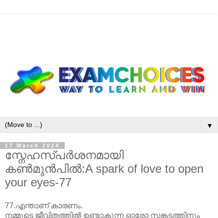
▼
17 March 2024
സ്നേഹസ്പർശനമായി
കൺമുൻപിൽ:A spark of love to open
your eyes-77
77.എന്താണ് കാരണം.
നമ്മുടെ ജീവിതത്തിൽ ഉണ്ടാകുന്ന ഓരോ സങ്കടത്തിനും