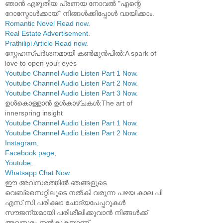
ഞാൻ എഴുതിയ പ്രണയ നോവൽ "എന്റെ
റോസ്മോൾക്കായ്" നിങ്ങൾക്കിപ്പോൾ വായിക്കാം.
Romantic Novel Read now
.
Real Estate Advertisement
.
Prathilipi Article Read now
.
സ്നേഹസ്പർശനമായി കൺമുൻപിൽ:A spark of
love to open your eyes
Youtube Channel Audio Listen Part 1 Now
.
Youtube Channel Audio Listen Part 2 Now
.
Youtube Channel Audio Listen Part 3 Now
.
ഉൾകൊള്ളാൻ ഉൾകാഴ്ചകൾ:The art of
innerspring insight
Youtube Channel Audio Listen Part 1 Now
.
Youtube Channel Audio Listen Part 2 Now
.
Instagram
,
Facebook page
,
Youtube
,
Whatsapp Chat Now
ഈ അവസരത്തിൽ ഞങ്ങളുടെ
വെബ്സൈറ്റിലൂടെ നൽകി വരുന്ന പഴയ കാല പി
എസ് സി പരീക്ഷാ ചോദ്യപേപ്പറുകൾ
സൗജന്യമായി പരിശീലിക്കുവാൻ നിങ്ങൾക്ക്
അവസരം നൽകുകയാണ്.