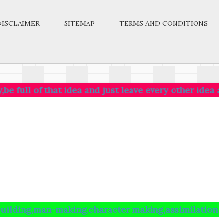
DISCLAIMER
SITEMAP
TERMS AND CONDITIONS
f that idea and just leave every other idea alone.Thi
man-making,character making,assimilation of ideas.