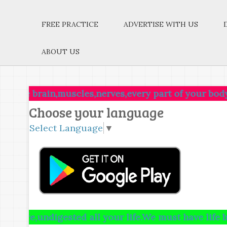
FREE PRACTICE
ADVERTISE WITH US
ABOUT US
ain,muscles,nerves,every part of your body,be full o
Choose your language
Select Language
▼
ndigested all your life.We must have life building,