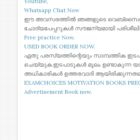
Youtube
,
Whatsapp Chat Now
ഈ അവസരത്തിൽ ഞങ്ങളുടെ വെബ്സൈറ്റില
ചോദ്യപേപ്പറുകൾ സൗജന്യമായി പരിശീലി
Free practice Now
.
USED BOOK ORDER NOW
.
ഏതു പരസ്യത്തിന്റെയും സാമ്പത്തിക ഇടപ
ചെയ്യുക.ഇടപാടുകൾ മൂലം ഉണ്ടാകുന്ന യ
അധികാരികൾ ഉത്തരവാദി ആയിരിക്കുന്നതല
EXAMCHOICES MOTIVATION BOOKS PR
Advertisement Book now
.