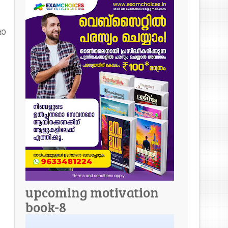
ാ
upcoming motivation
book-8