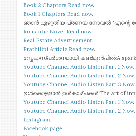
Book 2 Chapters Read now
.
Book 1 Chapters Read now
.
ഞാൻ എഴുതിയ പ്രണയ നോവൽ "എന്റെ റോസ്മോ
Romantic Novel Read now
.
Real Estate Advertisement
.
Prathilipi Article Read now
.
സ്നേഹസ്പർശനമായി കൺമുൻപിൽ:A spark of 
Youtube Channel Audio Listen Part 1 Now
.
Youtube Channel Audio Listen Part 2 Now
.
Youtube Channel Audio Listen Part 3 Now
.
ഉൾകൊള്ളാൻ ഉൾകാഴ്ചകൾ:The art of inner
Youtube Channel Audio Listen Part 1 Now
.
Youtube Channel Audio Listen Part 2 Now
.
Instagram
,
Facebook page
,