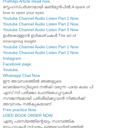
Prathilipi Article Read now
.
സ്നേഹസ്പർശനമായി കൺമുൻപിൽ:A spark of
love to open your eyes
Youtube Channel Audio Listen Part 1 Now
.
Youtube Channel Audio Listen Part 2 Now
.
Youtube Channel Audio Listen Part 3 Now
.
ഉൾകൊള്ളാൻ ഉൾകാഴ്ചകൾ:The art of
innerspring insight
Youtube Channel Audio Listen Part 1 Now
.
Youtube Channel Audio Listen Part 2 Now
.
Instagram
,
Facebook page
,
Youtube
,
Whatsapp Chat Now
ഈ അവസരത്തിൽ ഞങ്ങളുടെ
വെബ്സൈറ്റിലൂടെ നൽകി വരുന്ന പഴയ കാല പി
എസ് സി പരീക്ഷാ ചോദ്യപേപ്പറുകൾ
സൗജന്യമായി പരിശീലിക്കുവാൻ നിങ്ങൾക്ക്
അവസരം നൽകുകയാണ്.
Free practice Now
.
USED BOOK ORDER NOW
.
ഏതു പരസ്യത്തിന്റെയും സാമ്പത്തിക
ഇടപാടുകൾ സ്വന്തം ഉത്തരവാദിത്വത്തിൽ