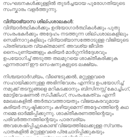
സംഘടനകൾക്കുള്ളിൽ തുടർച്ചയായ പുരോഗതിയുടെ
സംസ്കാരം വളർത്തുന്നു.
വിദ്യാഭ്യാസ ശില്പശാലകൾ:
വിദ്യാർത്ഥികൾക്കും ഉദ്യോഗാർത്ഥികൾക്കും പുതു
സംരംഭകർക്കും അദ്ദേഹം നടത്തുന്ന ശില്പശാലകളിലും
സെമിനാറുകളിലും വിദ്യാഭ്യാസത്തോടുള്ള വിജിയുടെ
പ്രതിബദ്ധത വ്യക്തമാണ്. അവശ്യ ജീവിത
നൈപുണ്യങ്ങളും കരിയർ മാർഗ്ഗനിർദ്ദേശവും
ഉപയോഗിച്ച് അടുത്ത തലമുറയെ ശാക്തീകരിക്കുക
എന്നതാണ് ഈ സെഷനുകളുടെ ലക്ഷ്യം.
നിശ്ചയദാർഢ്യം, വീണ്ടെടുക്കൽ, മറ്റുള്ളവരെ
സഹായിക്കാനുള്ള അഭിനിവേശം എന്നിവ ഉപയോഗിച്ച്
നമുക്ക് തടസ്സങ്ങളെ മറികടക്കാനും ബിസിനസ്സ് കോച്ചിംഗ്,
മോട്ടിവേഷണൽ സ്പീക്കിംഗ്, സംരംഭകത്വം എന്നീ
മേഖലകളിൽ അർത്ഥവത്തായതും വിജയകരവുമായ
കരിയർ സൃഷ്ടിക്കാനും കഴിയുമെന്ന് അദ്ദേഹത്തിന്റെ കഥ
നമ്മെ ഓർമ്മിപ്പിക്കുന്നു. ശാക്തീകരണത്തിന്റെയും
പരിവർത്തനത്തിന്റെയും പാരമ്പര്യം
അവശേഷിപ്പിച്ചുകൊണ്ട് വിജയത്തിലേക്കുള്ള സ്വന്തം
പാതകളിൽ മറ്റുള്ളവരെ പ്രചോദിപ്പിക്കുകയും