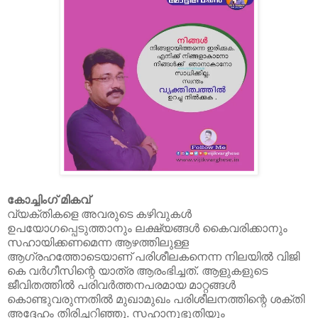
കോച്ചിംഗ് മികവ്
വ്യക്തികളെ അവരുടെ കഴിവുകൾ
ഉപയോഗപ്പെടുത്താനും ലക്ഷ്യങ്ങൾ കൈവരിക്കാനും
സഹായിക്കണമെന്ന ആഴത്തിലുള്ള
ആഗ്രഹത്തോടെയാണ് പരിശീലകനെന്ന നിലയിൽ വിജി
കെ വർഗീസിന്റെ യാത്ര ആരംഭിച്ചത്. ആളുകളുടെ
ജീവിതത്തിൽ പരിവർത്തനപരമായ മാറ്റങ്ങൾ
കൊണ്ടുവരുന്നതിൽ മുഖാമുഖം പരിശീലനത്തിന്റെ ശക്തി
അദ്ദേഹം തിരിച്ചറിഞ്ഞു. സഹാനുഭൂതിയും