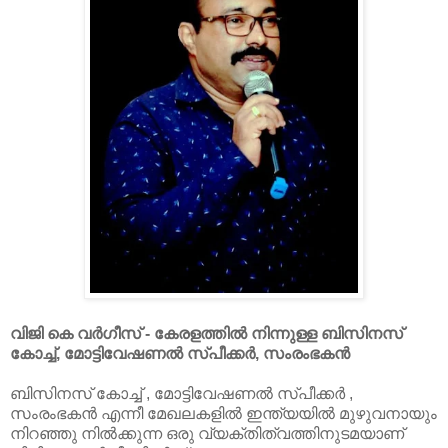
വിജി കെ വർഗീസ് - കേരളത്തിൽ നിന്നുള്ള ബിസിനസ്
കോച്ച്, മോട്ടിവേഷണൽ സ്പീക്കർ, സംരംഭകൻ
ബിസിനസ് കോച്ച് , മോട്ടിവേഷണൽ സ്പീക്കർ ,
സംരംഭകൻ എന്നീ മേഖലകളിൽ ഇന്ത്യയിൽ മുഴുവനായും
നിറഞ്ഞു നിൽക്കുന്ന ഒരു വ്യക്തിത്വത്തിനുടമയാണ്