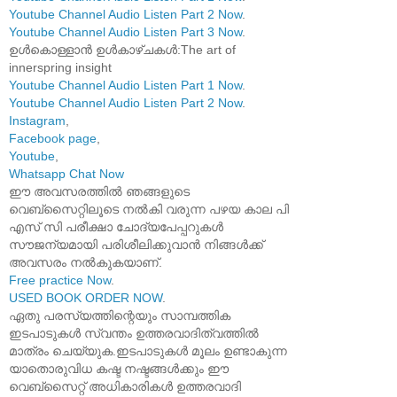
Youtube Channel Audio Listen Part 2 Now
.
Youtube Channel Audio Listen Part 3 Now
.
ഉൾകൊള്ളാൻ ഉൾകാഴ്ചകൾ:The art of
innerspring insight
Youtube Channel Audio Listen Part 1 Now
.
Youtube Channel Audio Listen Part 2 Now
.
Instagram
,
Facebook page
,
Youtube
,
Whatsapp Chat Now
ഈ അവസരത്തിൽ ഞങ്ങളുടെ
വെബ്സൈറ്റിലൂടെ നൽകി വരുന്ന പഴയ കാല പി
എസ് സി പരീക്ഷാ ചോദ്യപേപ്പറുകൾ
സൗജന്യമായി പരിശീലിക്കുവാൻ നിങ്ങൾക്ക്
അവസരം നൽകുകയാണ്.
Free practice Now
.
USED BOOK ORDER NOW
.
ഏതു പരസ്യത്തിന്റെയും സാമ്പത്തിക
ഇടപാടുകൾ സ്വന്തം ഉത്തരവാദിത്വത്തിൽ
മാത്രം ചെയ്യുക.ഇടപാടുകൾ മൂലം ഉണ്ടാകുന്ന
യാതൊരുവിധ കഷ്ട നഷ്ടങ്ങൾക്കും ഈ
വെബ്സൈറ്റ് അധികാരികൾ ഉത്തരവാദി