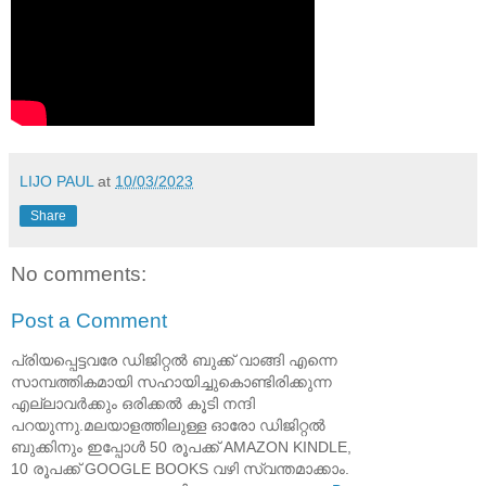
LIJO PAUL
at
10/03/2023
Share
No comments:
Post a Comment
പ്രിയപ്പെട്ടവരേ ഡിജിറ്റൽ ബുക്ക് വാങ്ങി എന്നെ
സാമ്പത്തികമായി സഹായിച്ചുകൊണ്ടിരിക്കുന്ന
എല്ലാവർക്കും ഒരിക്കൽ കൂടി നന്ദി
പറയുന്നു.മലയാളത്തിലുള്ള ഓരോ ഡിജിറ്റൽ
ബുക്കിനും ഇപ്പോൾ 50 രൂപക്ക് AMAZON KINDLE,
10 രൂപക്ക് GOOGLE BOOKS വഴി സ്വന്തമാക്കാം.