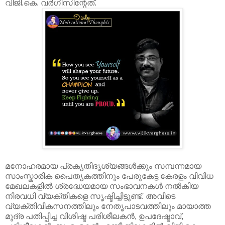
വിജി.കെ. വർഗീസിന്റേത്.
മനോഹരമായ പ്രകൃതിദൃശ്യങ്ങൾക്കും സമ്പന്നമായ
സാംസ്കാരിക പൈതൃകത്തിനും പേരുകേട്ട കേരളം വിവിധ
മേഖലകളിൽ ശ്രദ്ധേയമായ സംഭാവനകൾ നൽകിയ
നിരവധി വ്യക്തികളെ സൃഷ്ടിച്ചിട്ടുണ്ട്. അവിടെ
വ്യക്തിവികസനത്തിലും നേതൃപാടവത്തിലും മായാത്ത
മുദ്ര പതിപ്പിച്ച വിശിഷ്ട പരിശീലകൻ, ഉപദേഷ്ടാവ്,